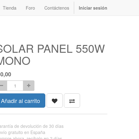
Tienda
Foro
Contáctenos
Iniciar sesión
SOLAR PANEL 550W
MONO
$
0,00
Añadir al carrito
rantía de devolución de 30 días
vío gratuito en España
mpre ahora, recíbalo en 2 días.